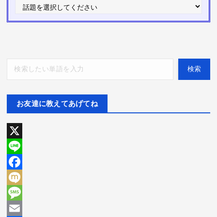
検索
検索
お友達に教えてあげてね
X
L
i
F
n
a
M
e
c
i
M