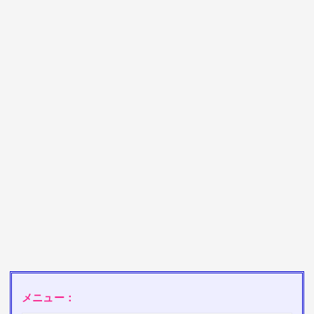
k
g
l
e
メニュー：