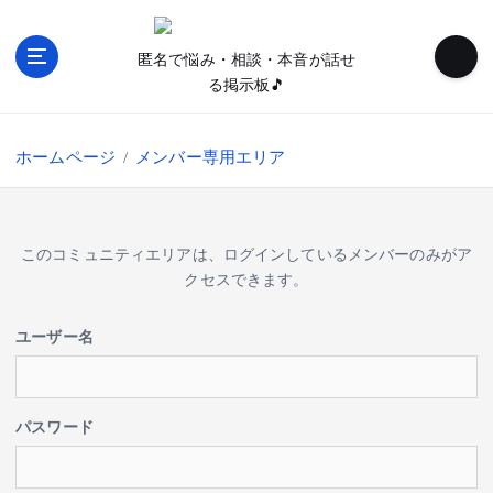
内
容
匿名で悩み・相談・本音が話せ
を
る掲示板🎵
ス
キ
ッ
ホームページ
メンバー専用エリア
プ
このコミュニティエリアは、ログインしているメンバーのみがア
クセスできます。
ユーザー名
パスワード