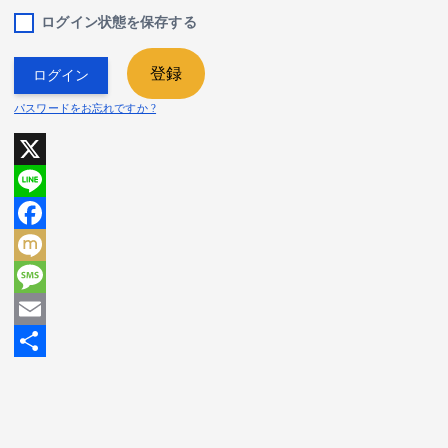
ログイン状態を保存する
登録
パスワードをお忘れですか ?
X
L
i
F
n
a
M
e
c
i
M
e
x
e
E
b
i
s
m
共
o
s
a
有
o
a
i