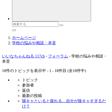
検
索
対
ホームページ
象:
学校の悩みや相談・本音
いいなちゃんねる 117ch
›
フォーラム
›
学校の悩みや相談・
本音
18件のトピックを表示中 - 1 - 18件目 (全18件中)
トピック
参加者
返信
最新の投稿
陽キャといると疲れる…自分が陰キャすぎるだ
け？