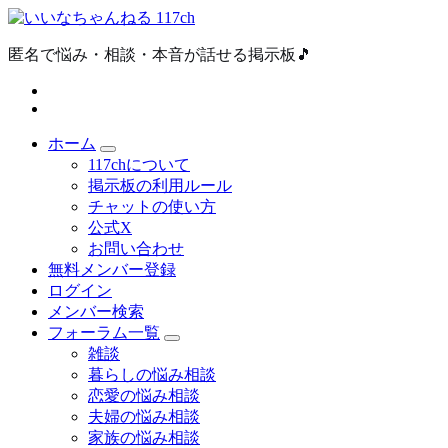
内
容
匿名で悩み・相談・本音が話せる掲示板🎵
を
ス
キ
ッ
プ
ホーム
117chについて
掲示板の利用ルール
チャットの使い方
公式X
お問い合わせ
無料メンバー登録
ログイン
メンバー検索
フォーラム一覧
雑談
暮らしの悩み相談
恋愛の悩み相談
夫婦の悩み相談
家族の悩み相談