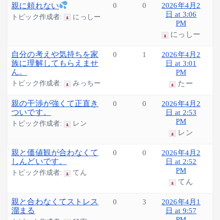
親に頼れない
0
0
2026年4月2
日 at 3:06
トピック作成者:
にっしー
PM
にっしー
自分の考えや気持ちを家
0
1
2026年4月2
族に理解してもらえませ
日 at 3:01
ん。
PM
トピック作成者:
みっちー
たー
親の干渉が強くて正直き
0
0
2026年4月2
ついです。
日 at 2:53
PM
トピック作成者:
レン
レン
親と価値観が合わなくて
0
0
2026年4月2
しんどいです。
日 at 2:52
PM
トピック作成者:
てん
てん
親と合わなくてストレス
0
3
2026年4月1
溜まる
日 at 9:57
PM