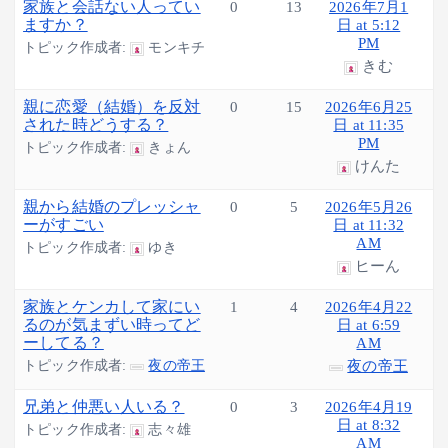
家族と会話ない人ってい
0
13
2026年7月1
ますか？
日 at 5:12
PM
トピック作成者:
モンキチ
きむ
親に恋愛（結婚）を反対
0
15
2026年6月25
された時どうする？
日 at 11:35
PM
トピック作成者:
きょん
けんた
親から結婚のプレッシャ
0
5
2026年5月26
ーがすごい
日 at 11:32
AM
トピック作成者:
ゆき
ヒーん
家族とケンカして家にい
1
4
2026年4月22
るのが気まずい時ってど
日 at 6:59
ーしてる？
AM
トピック作成者:
夜の帝王
夜の帝王
兄弟と仲悪い人いる？
0
3
2026年4月19
日 at 8:32
トピック作成者:
志々雄
AM