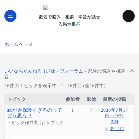
内
容
匿名で悩み・相談・本音が話せ
を
る掲示板
ス
キ
ッ
ホームページ
プ
いいなちゃんねる 117ch
›
フォーラム
›
家族の悩みや相談・本
音
16件のトピックを表示中 - 1 - 16件目 (全16件中)
トピック
参加者
返信
最新の投稿
親が過保護すぎるのって
1
7
2026年7月17
どう思う？
日 at 9:31
AM
トピック作成者:
サブリナ
おじじ