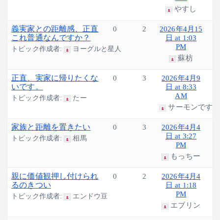
やすし
義実家との距離感、正直
0
2
2026年4月15
これ普通なんですか？
日 at 1:03
PM
トピック作成者:
ヨーグルと星人
蘇枋
正直、実家に帰りたくな
0
3
2026年4月9
いです。
日 at 8:33
AM
トピック作成者:
たー
サーモンです
家族と距離を置きたい
0
3
2026年4月4
日 at 3:27
トピック作成者:
相馬
PM
もっちー
親に価値観押し付けられ
0
2
2026年4月4
るのきつい
日 at 1:18
PM
トピック作成者:
エンドウ豆
エブリン