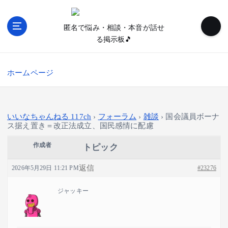
内
容
匿名で悩み・相談・本音が話せ
を
る掲示板🎵
ス
キ
ッ
ホームページ
プ
いいなちゃんねる 117ch
›
フォーラム
›
雑談
›
国会議員ボーナ
ス据え置き＝改正法成立、国民感情に配慮
作成者
トピック
返信
2026年5月29日 11:21 PM
#23276
ジャッキー