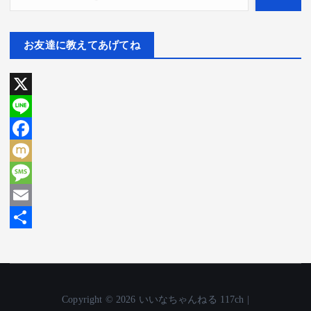
お友達に教えてあげてね
X
L
i
F
n
a
M
e
c
i
M
e
x
e
E
b
i
s
m
共
o
s
a
有
o
a
i
Copyright © 2026 いいなちゃんねる 117ch |
k
g
l