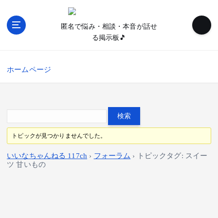
内
容
匿名で悩み・相談・本音が話せ
を
る掲示板🎵
ス
キ
ッ
ホームページ
プ
トピックが見つかりませんでした。
いいなちゃんねる 117ch
›
フォーラム
›
トピックタグ: スイー
ツ 甘いもの