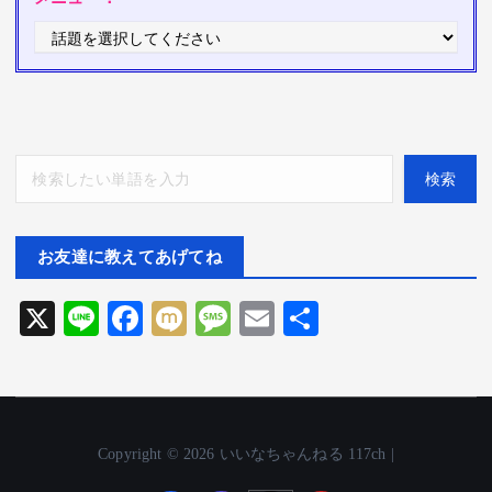
検索
検索
お友達に教えてあげてね
X
Li
F
M
M
E
共
ne
ac
ix
es
m
有
eb
i
sa
ai
o
ge
l
o
Copyright © 2026 いいなちゃんねる 117ch |