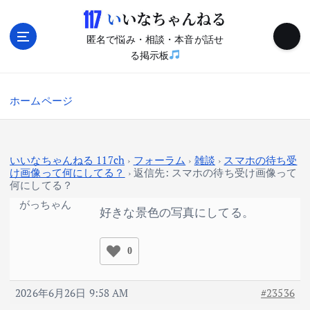
内
容
を
匿名で悩み・相談・本音が話せ
ス
る掲示板
キ
ッ
ホームページ
プ
いいなちゃんねる 117ch
›
フォーラム
›
雑談
›
スマホの待ち受
け画像って何にしてる？
›
返信先: スマホの待ち受け画像って
何にしてる？
がっちゃん
好きな景色の写真にしてる。
0
2026年6月26日 9:58 AM
#23536