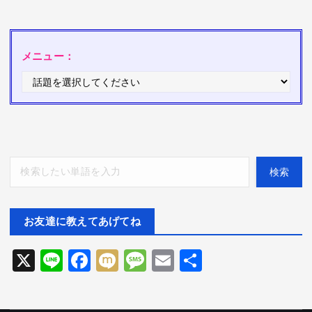
メニュー：
検索
検索
お友達に教えてあげてね
X
Li
F
M
M
E
共
n
ac
ix
es
m
有
e
e
i
sa
ai