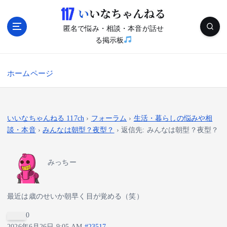
内
容
匿名で悩み・相談・本音が話せ
を
る掲示板
ス
キ
ッ
ホームページ
プ
いいなちゃんねる 117ch
›
フォーラム
›
生活・暮らしの悩みや相
談・本音
›
みんなは朝型？夜型？
›
返信先: みんなは朝型？夜型？
みっちー
最近は歳のせいか朝早く目が覚める（笑）
0
2026年6月26日 9:05 AM
#23517