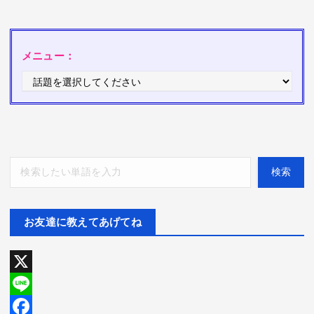
メニュー：
検索
検索
お友達に教えてあげてね
X
L