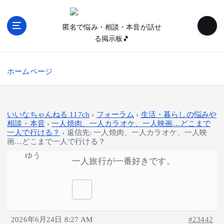
内
容
匿名で悩み・相談・本音が話せ
を
る掲示板🎵
ス
キ
ッ
ホームページ
プ
いいなちゃんねる 117ch
›
フォーラム
›
生活・暮らしの悩みや
相談・本音
›
一人焼肉、一人カラオケ、一人映画…どこまで
一人で行ける？
›
返信先: 一人焼肉、一人カラオケ、一人映
画…どこまで一人で行ける？
ゆう
一人旅行が一番好きです。
2026年6月24日 8:27 AM
#23442