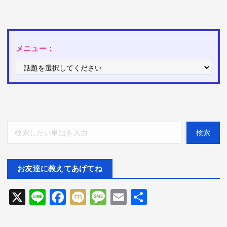
メニュー：
検索
検索
お友達に教えてあげてね
X
Li
F
M
M
E
共
ne
ac
ix
es
m
有