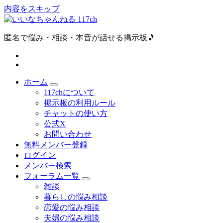
内容をスキップ
匿名で悩み・相談・本音が話せる掲示板🎵
ホーム
117chについて
掲示板の利用ルール
チャットの使い方
公式X
お問い合わせ
無料メンバー登録
ログイン
メンバー検索
フォーラム一覧
雑談
暮らしの悩み相談
恋愛の悩み相談
夫婦の悩み相談