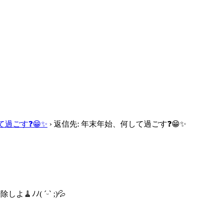
過ごす❓😁✨
›
返信先: 年末年始、何して過ごす❓😁✨
ﾉﾉ( ˊᵕˋ ;)💦