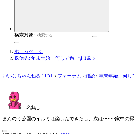
検索対象:
ホームページ
返信先: 年末年始、何して過ごす❓😁✨
いいなちゃんねる 117ch
›
フォーラム
›
雑談
›
年末年始、何して
名無し
まんのう公園のイルミは楽しんできたし、次は〜·····家中の掃除しよ🧹