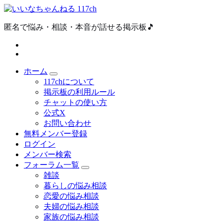
内
容
匿名で悩み・相談・本音が話せる掲示板🎵
を
ス
キ
ッ
プ
ホーム
117chについて
掲示板の利用ルール
チャットの使い方
公式X
お問い合わせ
無料メンバー登録
ログイン
メンバー検索
フォーラム一覧
雑談
暮らしの悩み相談
恋愛の悩み相談
夫婦の悩み相談
家族の悩み相談