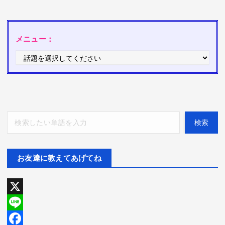
メニュー：
検索
検索
お友達に教えてあげてね
X
L