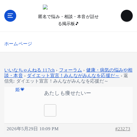
内
容
匿名で悩み・相談・本音が話せ
を
る掲示板🎵
ス
キ
ッ
ホームページ
プ
いいなちゃんねる 117ch
›
フォーラム
›
健康・病気の悩みや相
談・本音
›
ダイエット宣言！みんながみんなを応援だ～
›
返
信先: ダイエット宣言！みんながみんなを応援だ～
姫💗
あたしも痩せたいー
2026年5月29日 10:09 PM
#23273