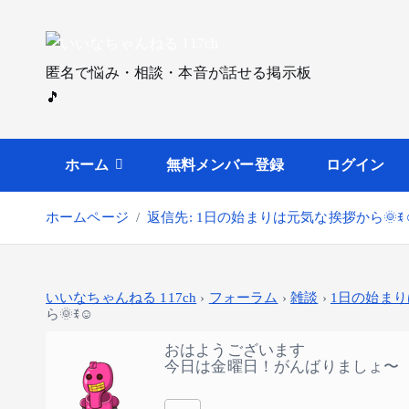
内
容
を
匿名で悩み・相談・本音が話せる掲示板
ス
🎵
キ
ッ
プ
ホーム
無料メンバー登録
ログイン
ホームページ
返信先: 1日の始まりは元気な挨拶から🌞ꉂ☺
いいなちゃんねる 117ch
›
フォーラム
›
雑談
›
1日の始まり
ら🌞ꉂ☺️
おはようございます
今日は金曜日！がんばりましょ〜