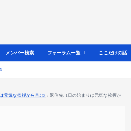
メンバー検索
フォーラム一覧
ここだけの話
️
は元気な挨拶から🌞ꉂ☺️
›
返信先: 1日の始まりは元気な挨拶か