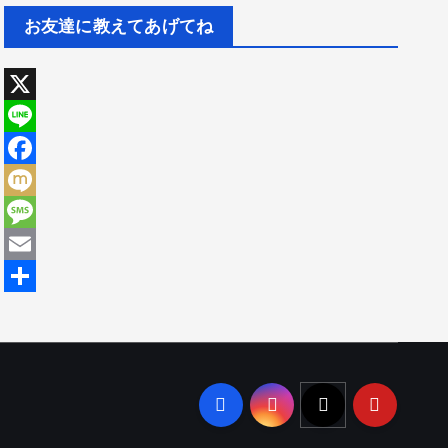
お友達に教えてあげてね
X
L
i
F
n
a
M
e
c
i
M
e
x
e
E
b
i
s
m
共
o
s
a
有
o
a
i
k
g
l
e