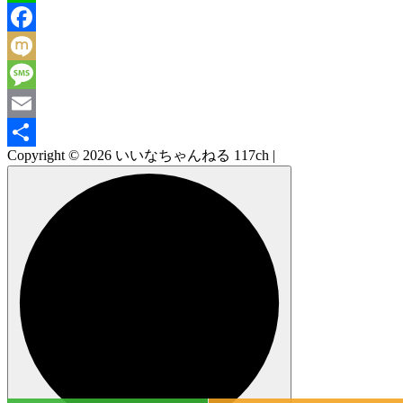
Line
Facebook
Mixi
Message
Email
Copyright © 2026 いいなちゃんねる 117ch |
共
有