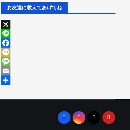
お友達に教えてあげてね
X
L
i
F
n
a
M
e
c
i
M
e
x
e
E
b
i
s
m
共
o
s
a
有
o
a
i
k
g
l
e