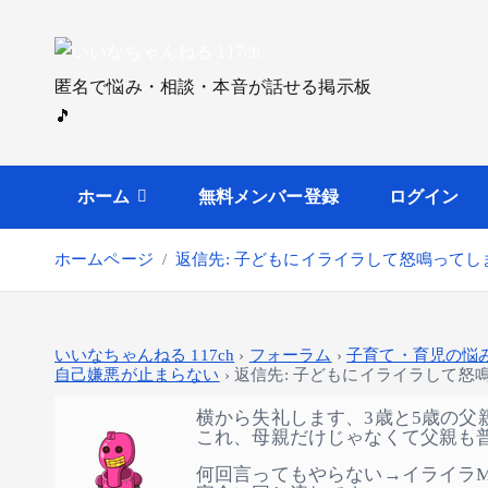
内
容
を
匿名で悩み・相談・本音が話せる掲示板
ス
🎵
キ
ッ
プ
ホーム
無料メンバー登録
ログイン
ホームページ
返信先: 子どもにイライラして怒鳴って
いいなちゃんねる 117ch
›
フォーラム
›
子育て・育児の悩
自己嫌悪が止まらない
›
返信先: 子どもにイライラして怒
横から失礼します、3歳と5歳の父
これ、母親だけじゃなくて父親も
何回言ってもやらない→イライラM