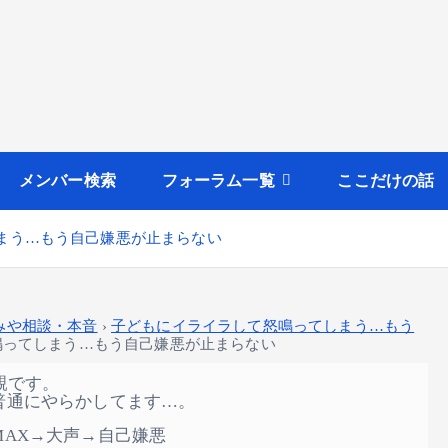
メンバー検索
フォーラム一覧
ここだけの話
しまう…もう自己嫌悪が止まらない
みや相談・本音
›
子どもにイライラして怒鳴ってしまう…もう
鳴ってしまう…もう自己嫌悪が止まらない
親です。
普通にやらかしてます…。
AX→大声→自己嫌悪