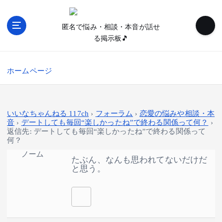
内
容
匿名で悩み・相談・本音が話せ
を
る掲示板🎵
ス
キ
ッ
ホームページ
プ
いいなちゃんねる 117ch
›
フォーラム
›
恋愛の悩みや相談・本
音
›
デートしても毎回“楽しかったね”で終わる関係って何？
›
返信先: デートしても毎回“楽しかったね”で終わる関係って
何？
ノーム
たぶん、なんも思われてないだけだ
と思う。