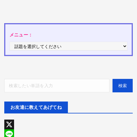
メニュー：
検索
検索
お友達に教えてあげてね
X