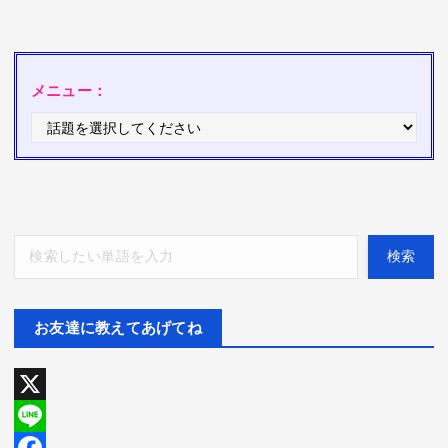
メニュー：
検索
検索
お友達に教えてあげてね
X
L