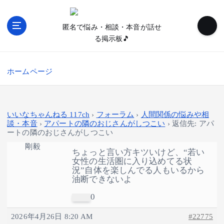
内
容
匿名で悩み・相談・本音が話せ
を
る掲示板🎵
ス
キ
ッ
ホームページ
プ
いいなちゃんねる 117ch
›
フォーラム
›
人間関係の悩みや相
談・本音
›
アパートの隣のおじさんがしつこい
›
返信先: アパ
ートの隣のおじさんがしつこい
剛毅
ちょっと言い方キツいけど、“若い
女性の生活圏に入り込めてる状
況”自体を楽しんでる人もいるから
油断できないよ
0
2026年4月26日 8:20 AM
#22775