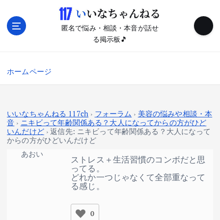
内
容
を
匿名で悩み・相談・本音が話せ
ス
る掲示板🎵
キ
ッ
ホームページ
プ
いいなちゃんねる 117ch
›
フォーラム
›
美容の悩みや相談・本
音
›
ニキビって年齢関係ある？大人になってからの方がひど
いんだけど
›
返信先: ニキビって年齢関係ある？大人になって
からの方がひどいんだけど
あおい
ストレス＋生活習慣のコンボだと思
ってる。
どれか一つじゃなくて全部重なって
る感じ。
0