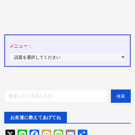
メニュー：
検索
検索
お友達に教えてあげてね
X
Li
F
M
M
E
共