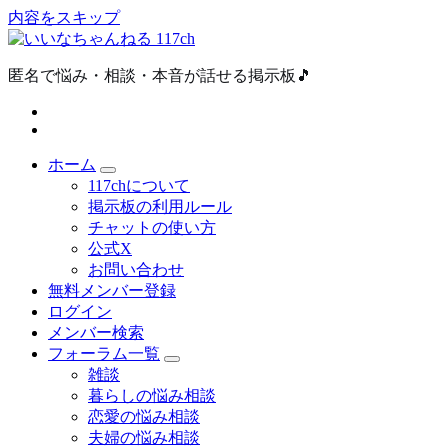
内容をスキップ
匿名で悩み・相談・本音が話せる掲示板🎵
ホーム
117chについて
掲示板の利用ルール
チャットの使い方
公式X
お問い合わせ
無料メンバー登録
ログイン
メンバー検索
フォーラム一覧
雑談
暮らしの悩み相談
恋愛の悩み相談
夫婦の悩み相談