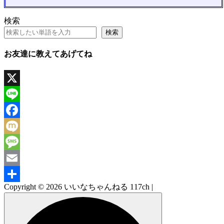
検索
検索
お友達に教えてあげてね
X
Line
Facebook
Mixi
Message
Email
Copyright © 2026 いいなちゃんねる 117ch |
共
有