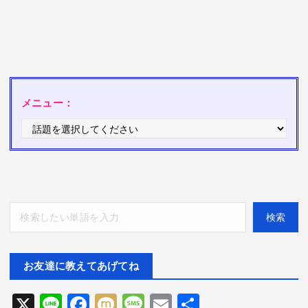
メニュー：
検索
検索
お友達に教えてあげてね
X
Li
F
M
M
E
共