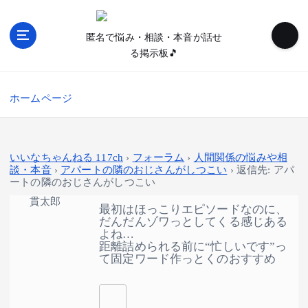
内
容
匿名で悩み・相談・本音が話せ
を
る掲示板🎵
ス
キ
ッ
ホームページ
プ
いいなちゃんねる 117ch
›
フォーラム
›
人間関係の悩みや相
談・本音
›
アパートの隣のおじさんがしつこい
›
返信先: アパ
ートの隣のおじさんがしつこい
貫太郎
最初はほっこりエピソードなのに、
だんだんゾワっとしてくる感じある
よね…
距離詰められる前に“忙しいです”っ
て固定ワード作っとくのおすすめ