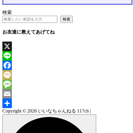
検索
検索
お友達に教えてあげてね
X
Line
Facebook
Mixi
Message
Email
Copyright © 2026 いいなちゃんねる 117ch |
共
有