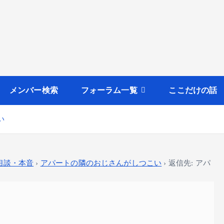
メンバー検索
フォーラム一覧
ここだけの話
い
相談・本音
›
アパートの隣のおじさんがしつこい
›
返信先: アパ