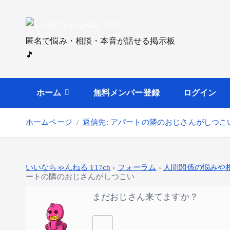
内
容
を
匿名で悩み・相談・本音が話せる掲示板
ス
🎵
キ
ッ
プ
ホーム
無料メンバー登録
ログイン
ホームページ
返信先: アパートの隣のおじさんがしつこ
いいなちゃんねる 117ch
›
フォーラム
›
人間関係の悩みや
ートの隣のおじさんがしつこい
まだおじさん来てますか？