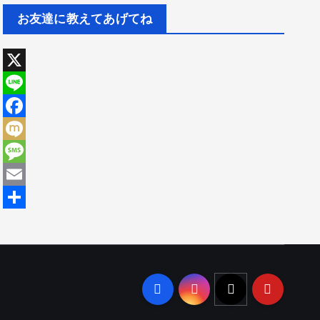
お友達に教えてあげてね
X
L
i
F
n
a
M
e
c
i
M
e
x
e
E
b
i
s
m
共
o
s
a
有
o
a
i
k
g
l
e