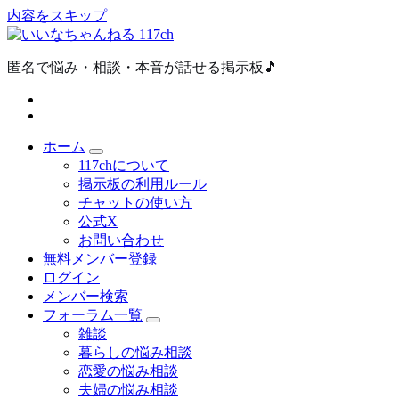
内容をスキップ
匿名で悩み・相談・本音が話せる掲示板🎵
ホーム
117chについて
掲示板の利用ルール
チャットの使い方
公式X
お問い合わせ
無料メンバー登録
ログイン
メンバー検索
フォーラム一覧
雑談
暮らしの悩み相談
恋愛の悩み相談
夫婦の悩み相談