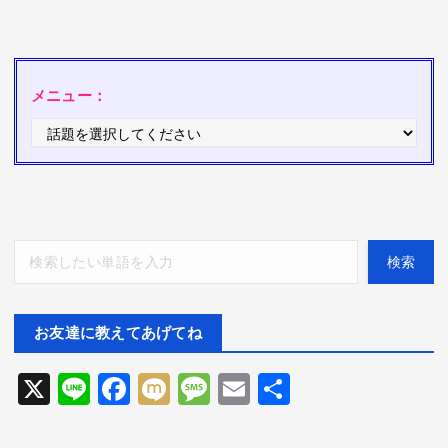
メニュー：
検索
検索
お友達に教えてあげてね
X
Li
F
M
M
E
共
ne
ac
ix
es
m
有