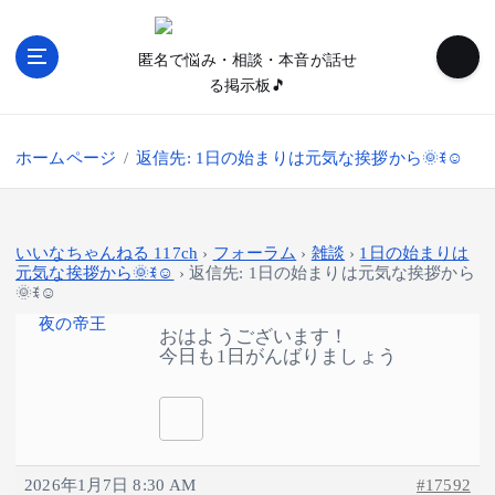
内
容
匿名で悩み・相談・本音が話せ
を
る掲示板🎵
ス
キ
ッ
ホームページ
返信先: 1日の始まりは元気な挨拶から🌞ꉂ☺️
プ
いいなちゃんねる 117ch
›
フォーラム
›
雑談
›
1日の始まりは
元気な挨拶から🌞ꉂ☺️
›
返信先: 1日の始まりは元気な挨拶から
🌞ꉂ☺️
夜の帝王
おはようございます！
今日も1日がんばりましょう
2026年1月7日 8:30 AM
#17592