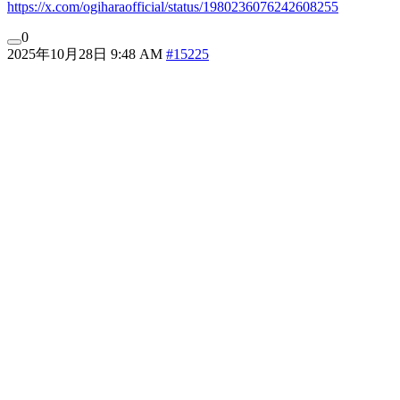
https://x.com/ogiharaofficial/status/1980236076242608255
0
2025年10月28日 9:48 AM
#15225