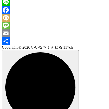
X
Line
Facebook
Mixi
Message
Email
Copyright © 2026 いいなちゃんねる 117ch |
共
有