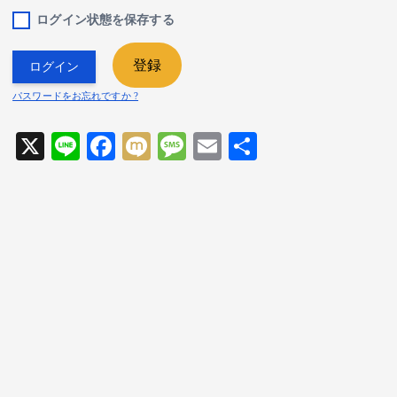
ログイン状態を保存する
登録
パスワードをお忘れですか ?
X
Li
F
M
M
E
共
ne
ac
ix
es
m
有
eb
i
sa
ai
o
ge
l
o
k