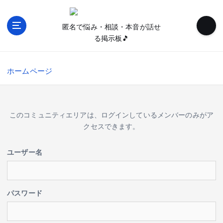
内
容
匿名で悩み・相談・本音が話せ
を
る掲示板🎵
ス
キ
ッ
ホームページ
プ
このコミュニティエリアは、ログインしているメンバーのみがア
クセスできます。
ユーザー名
パスワード