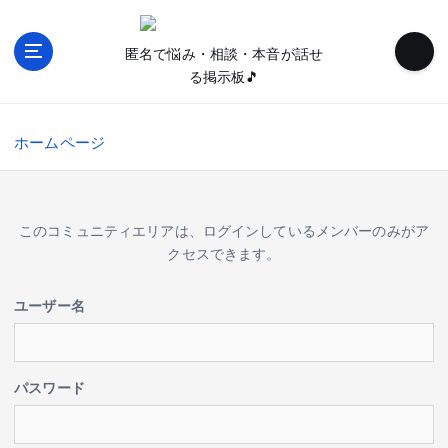
内
容
匿名で悩み・相談・本音が話せ
を
る掲示板🎵
ス
キ
ッ
ホームページ
プ
このコミュニティエリアは、ログインしているメンバーのみがア
クセスできます。
ユーザー名
パスワード