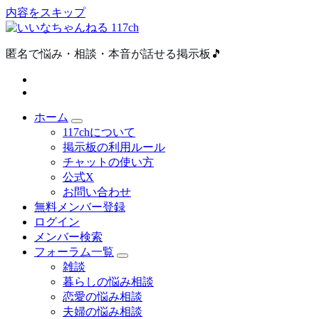
内容をスキップ
匿名で悩み・相談・本音が話せる掲示板🎵
ホーム
117chについて
掲示板の利用ルール
チャットの使い方
公式X
お問い合わせ
無料メンバー登録
ログイン
メンバー検索
フォーラム一覧
雑談
暮らしの悩み相談
恋愛の悩み相談
夫婦の悩み相談