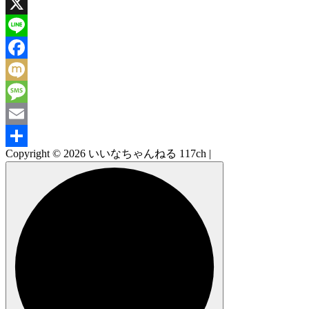
X
Line
Facebook
Mixi
Message
Email
Copyright © 2026 いいなちゃんねる 117ch |
共
有