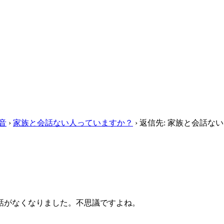
音
›
家族と会話ない人っていますか？
›
返信先: 家族と会話ない
話がなくなりました。不思議ですよね。