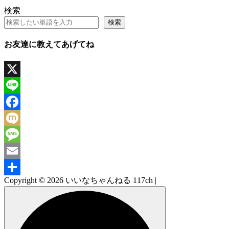
検索
検索
お友達に教えてあげてね
X
Line
Facebook
Mixi
Message
Email
Copyright © 2026 いいなちゃんねる 117ch |
共
有