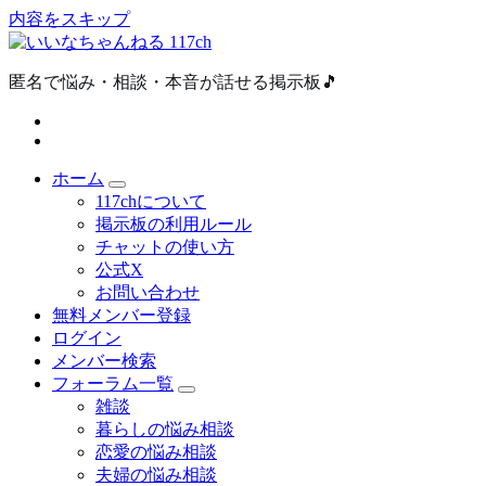
内容をスキップ
匿名で悩み・相談・本音が話せる掲示板🎵
ホーム
117chについて
掲示板の利用ルール
チャットの使い方
公式X
お問い合わせ
無料メンバー登録
ログイン
メンバー検索
フォーラム一覧
雑談
暮らしの悩み相談
恋愛の悩み相談
夫婦の悩み相談