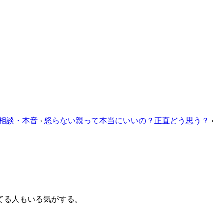
相談・本音
›
怒らない親って本当にいいの？正直どう思う？
›
てる人もいる気がする。