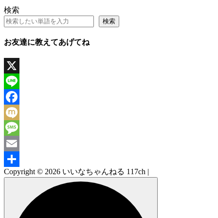
検索
検索
お友達に教えてあげてね
X
Line
Facebook
Mixi
Message
Email
Copyright © 2026 いいなちゃんねる 117ch |
共
有