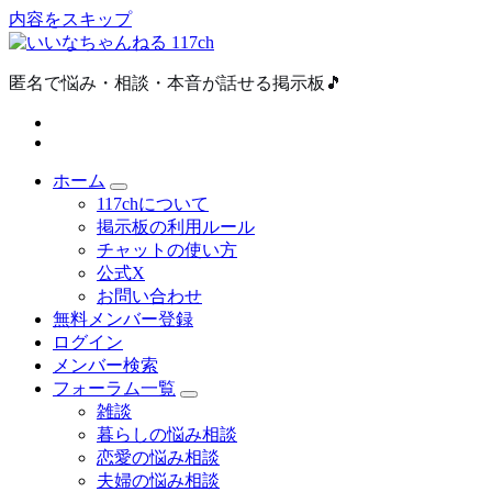
内容をスキップ
匿名で悩み・相談・本音が話せる掲示板🎵
ホーム
117chについて
掲示板の利用ルール
チャットの使い方
公式X
お問い合わせ
無料メンバー登録
ログイン
メンバー検索
フォーラム一覧
雑談
暮らしの悩み相談
恋愛の悩み相談
夫婦の悩み相談