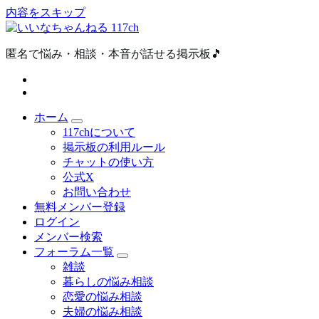
内容をスキップ
匿名で悩み・相談・本音が話せる掲示板🎵
ホーム
117chについて
掲示板の利用ルール
チャットの使い方
公式X
お問い合わせ
無料メンバー登録
ログイン
メンバー検索
フォーラム一覧
雑談
暮らしの悩み相談
恋愛の悩み相談
夫婦の悩み相談