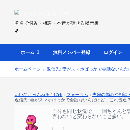
内
容
を
匿名で悩み・相談・本音が話せる掲示板
ス
🎵
キ
ッ
プ
ホーム
無料メンバー登録
ログイン
ホームページ
返信先: 妻がスマホばっかで会話ないん
いいなちゃんねる 117ch
›
フォーラム
›
夫婦の悩みや相談
返信先: 妻がスマホばっかで会話ないんだけど、これ普通
自分も同じ状況で、一回ちゃんと
言わないと変わらないこと多い。