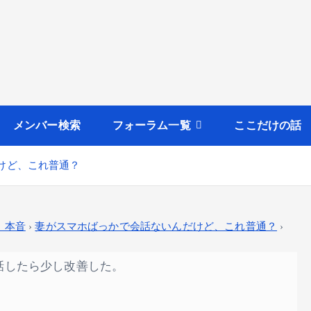
メンバー検索
フォーラム一覧
ここだけの話
だけど、これ普通？
・本音
›
妻がスマホばっかで会話ないんだけど、これ普通？
›
？
話したら少し改善した。