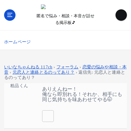
内
容
匿名で悩み・相談・本音が話せ
を
る掲示板🎵
ス
キ
ッ
ホームページ
プ
いいなちゃんねる 117ch
›
フォーラム
›
恋愛の悩みや相談・本
音
›
元恋人と連絡とるのってあり？
›
返信先: 元恋人と連絡と
るのってあり？
粗品くん
ありえんねー！
俺なら即別れる！それか、相手にも
同じ気持ちを味あわせてやる🤭