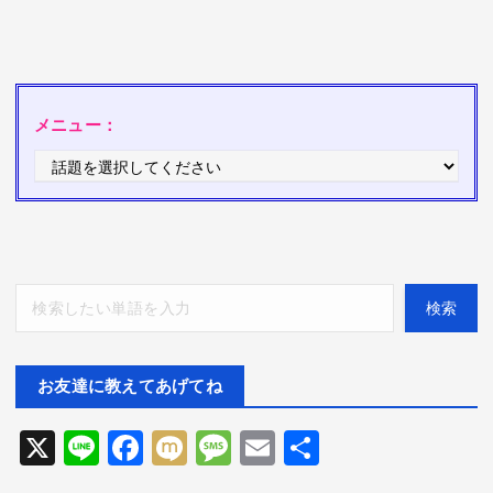
メニュー：
検索
検索
お友達に教えてあげてね
X
Li
F
M
M
E
共
ne
ac
ix
es
m
有