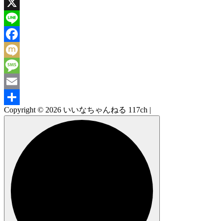
X
Line
Facebook
Mixi
Message
Email
Copyright © 2026 いいなちゃんねる 117ch |
共
有