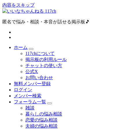
内容をスキップ
匿名で悩み・相談・本音が話せる掲示板🎵
ホーム
117chについて
掲示板の利用ルール
チャットの使い方
公式X
お問い合わせ
無料メンバー登録
ログイン
メンバー検索
フォーラム一覧
雑談
暮らしの悩み相談
恋愛の悩み相談
夫婦の悩み相談