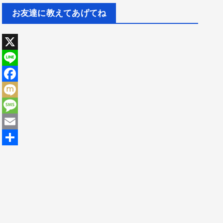
お友達に教えてあげてね
X
L
i
F
n
a
M
e
c
i
M
e
x
e
E
b
i
s
m
共
o
s
a
有
o
a
i
k
g
l
e