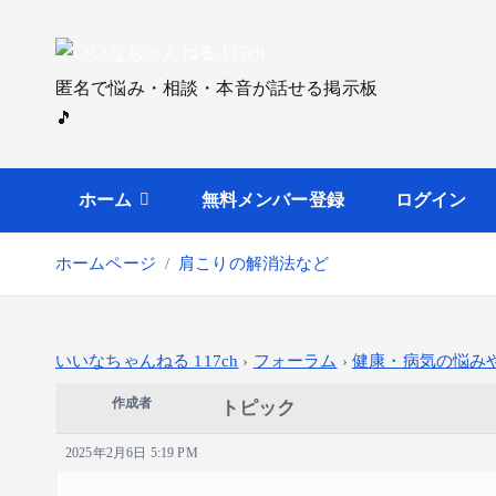
内
容
を
匿名で悩み・相談・本音が話せる掲示板
ス
🎵
キ
ッ
プ
ホーム
無料メンバー登録
ログイン
ホームページ
肩こりの解消法など
いいなちゃんねる 117ch
›
フォーラム
›
健康・病気の悩み
作成者
トピック
2025年2月6日 5:19 PM