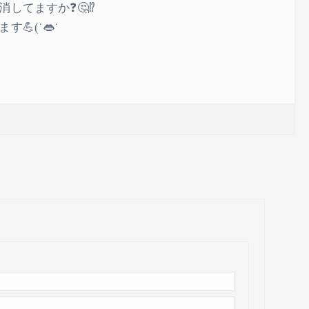
してますか❓🤔⁉️
(˙👄˙