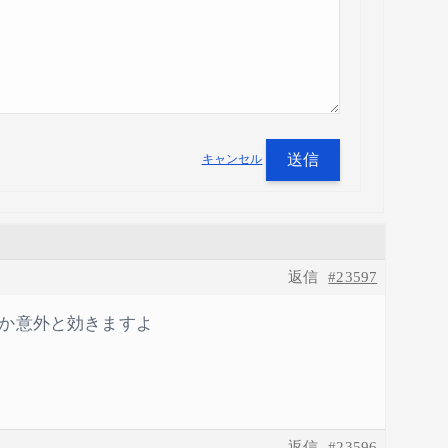
送信
キャンセル
返信
#23597
か意外と効きますよ
返信
#23596