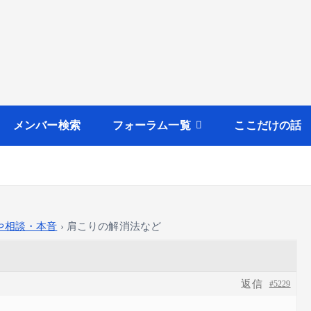
メンバー検索
フォーラム一覧
ここだけの話
や相談・本音
›
肩こりの解消法など
返信
#5229