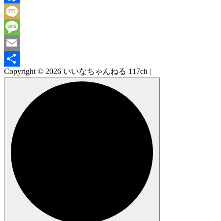
Facebook
Mixi
Message
Email
Copyright © 2026 いいなちゃんねる 117ch |
共
有