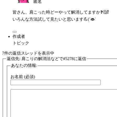
匿名
皆さん、肩こった時どーやって解消してますか❓🤔⁉️
いろんな方法試して見たいと思います💪(˙👄˙
作成者
トピック
7件の返信スレッドを表示中
返信先: 肩こりの解消法などで#5278に返信
あなたの情報:
お名前 (必須)