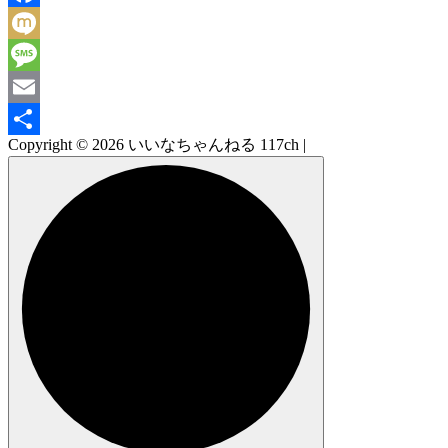
Facebook
Mixi
Message
Email
Copyright © 2026 いいなちゃんねる 117ch |
共
有