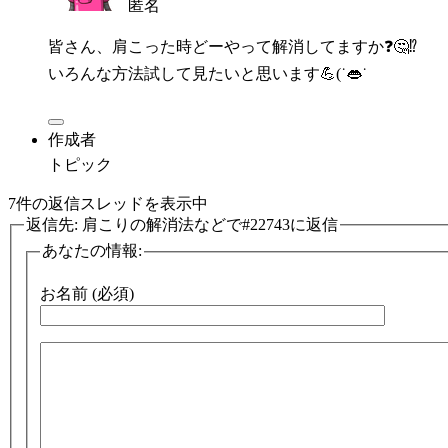
匿名
皆さん、肩こった時どーやって解消してますか❓🤔⁉️
いろんな方法試して見たいと思います💪(˙👄˙
作成者
トピック
7件の返信スレッドを表示中
返信先: 肩こりの解消法などで#22743に返信
あなたの情報:
お名前 (必須)