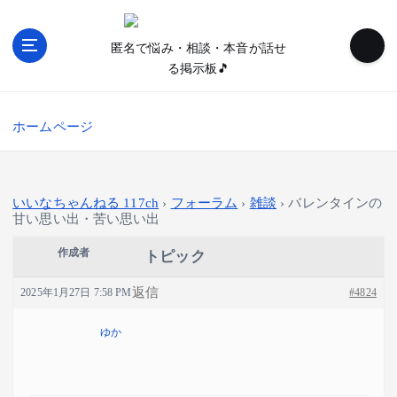
内
容
匿名で悩み・相談・本音が話せ
を
る掲示板🎵
ス
キ
ッ
ホームページ
プ
いいなちゃんねる 117ch
›
フォーラム
›
雑談
›
バレンタインの
甘い思い出・苦い思い出
作成者
トピック
返信
2025年1月27日 7:58 PM
#4824
ゆか