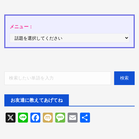
メニュー：
検索
検索
お友達に教えてあげてね
X
Li
F
M
M
E
共
ne
ac
ix
es
m
有
eb
i
sa
ai