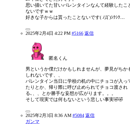
思い描いてた甘いバレンタインなんて経験したこ
ないですｗｗ
好きな子からは貰ったことないです( ﾉД`)ｼｸｼｸ…
2025年2月4日 4:22 PM
#5166
返信
匿名くん
男というか僕だけかもしれませんが、夢見がちか
しれないです、、
バレンタイン当日に学校の机の中にチョコが入っ
たりとか、帰り際に呼び止められてチョコ渡され
る､、、とか勝手な妄想が広がります。。。
そして現実では何もないという悲しい事実🤣🤣
2025年2月3日 8:36 AM
#5084
返信
ガンマ