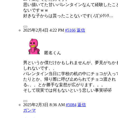
思い描いてた甘いバレンタインなんて経験したこ
ないですｗｗ
好きな子からは貰ったことないです( ﾉД`)ｼｸｼｸ…
2025年2月4日 4:22 PM
#5166
返信
匿名くん
男というか僕だけかもしれませんが、夢見がちか
しれないです、、
バレンタイン当日に学校の机の中にチョコが入っ
たりとか、帰り際に呼び止められてチョコ渡され
る､、、とか勝手な妄想が広がります。。。
そして現実では何もないという悲しい事実🤣🤣
2025年2月3日 8:36 AM
#5084
返信
ガンマ