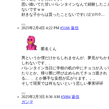
思い描いてた甘いバレンタインなんて経験したこ
ないですｗｗ
好きな子からは貰ったことないです( ﾉД`)ｼｸｼｸ…
2025年2月4日 4:22 PM
#5166
返信
匿名くん
男というか僕だけかもしれませんが、夢見がちか
しれないです、、
バレンタイン当日に学校の机の中にチョコが入っ
たりとか、帰り際に呼び止められてチョコ渡され
る､、、とか勝手な妄想が広がります。。。
そして現実では何もないという悲しい事実🤣🤣
2025年2月3日 8:36 AM
#5084
返信
ガンマ