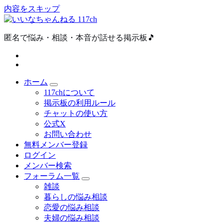
内容をスキップ
匿名で悩み・相談・本音が話せる掲示板🎵
ホーム
117chについて
掲示板の利用ルール
チャットの使い方
公式X
お問い合わせ
無料メンバー登録
ログイン
メンバー検索
フォーラム一覧
雑談
暮らしの悩み相談
恋愛の悩み相談
夫婦の悩み相談