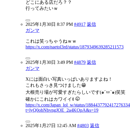
どこにある店だろ？？
行ってみたいｗ
2025年1月30日 8:37 PM
#4917
返信
ガンマ
これは笑っちゃうねｗｗ
https://x.com/naetol3rd/status/1879349639285211573
2025年1月30日 3:49 PM
#4879
返信
ガンマ
Xには面白い写真いっぱいありますよね！
これもさっき見つけました😁
大根売り場が可愛すぎたらしいです(๑´ㅂ`๑)笑笑
確かにこれはカワイイꉂ 🤭
https://x.com/Japan_lol_w/status/188443779241727633
t=lyQ0obNbvngJOE_2a4KOpA&s=19
2025年1月27日 12:45 AM
#4803
返信