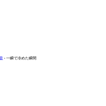
音
›
一瞬で冷めた瞬間