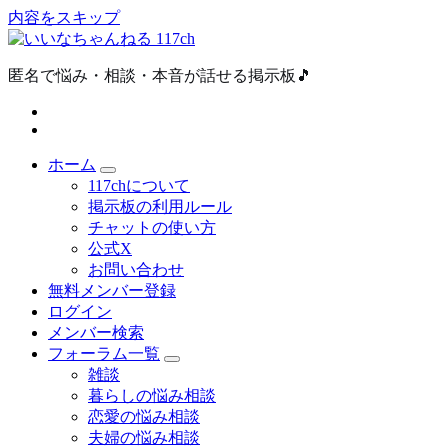
内容をスキップ
匿名で悩み・相談・本音が話せる掲示板🎵
ホーム
117chについて
掲示板の利用ルール
チャットの使い方
公式X
お問い合わせ
無料メンバー登録
ログイン
メンバー検索
フォーラム一覧
雑談
暮らしの悩み相談
恋愛の悩み相談
夫婦の悩み相談