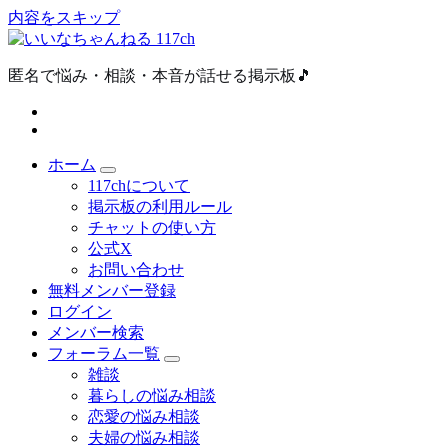
内容をスキップ
匿名で悩み・相談・本音が話せる掲示板🎵
ホーム
117chについて
掲示板の利用ルール
チャットの使い方
公式X
お問い合わせ
無料メンバー登録
ログイン
メンバー検索
フォーラム一覧
雑談
暮らしの悩み相談
恋愛の悩み相談
夫婦の悩み相談