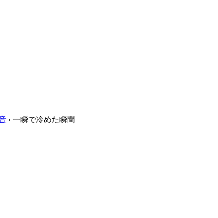
音
›
一瞬で冷めた瞬間