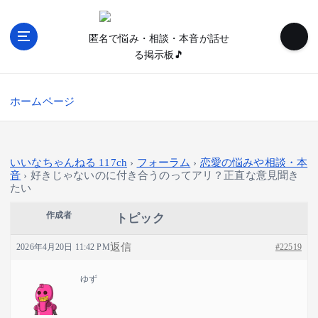
内
容
匿名で悩み・相談・本音が話せ
を
る掲示板🎵
ス
キ
ッ
ホームページ
プ
いいなちゃんねる 117ch
›
フォーラム
›
恋愛の悩みや相談・本
音
›
好きじゃないのに付き合うのってアリ？正直な意見聞き
たい
作成者
トピック
返信
2026年4月20日 11:42 PM
#22519
ゆず