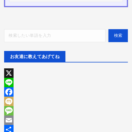
検索
検索
お友達に教えてあげてね
X
L
i
F
n
a
M
e
c
i
M
e
x
e
E