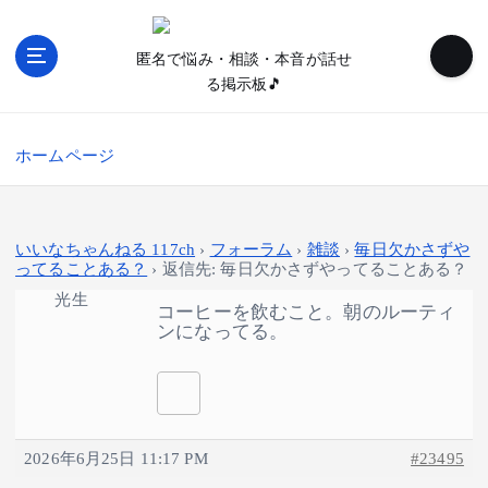
内
容
匿名で悩み・相談・本音が話せ
を
る掲示板🎵
ス
キ
ッ
ホームページ
プ
いいなちゃんねる 117ch
›
フォーラム
›
雑談
›
毎日欠かさずや
ってることある？
›
返信先: 毎日欠かさずやってることある？
光生
コーヒーを飲むこと。朝のルーティ
ンになってる。
2026年6月25日 11:17 PM
#23495