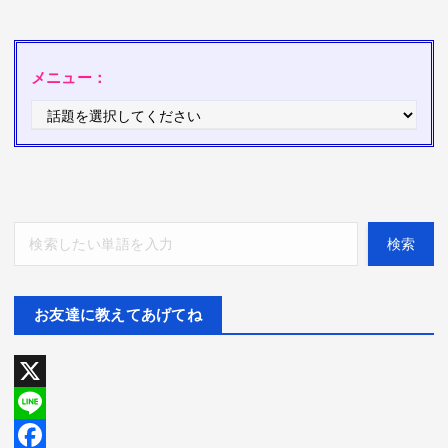
メニュー：
検索
検索
お友達に教えてあげてね
X
L