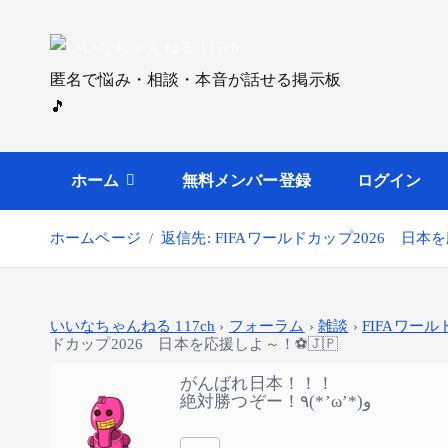
内
容
を
匿名で悩み・相談・本音が話せる掲示板
ス
🎵
キ
ッ
プ
ホーム
無料メンバー登録
ログイン
ホームページ
返信先: FIFAワールドカップ2026 日本
いいなちゃんねる 117ch
›
フォーラム
›
雑談
›
FIFAワール
ドカップ2026 日本を応援しよ～！⚽🇯🇵
がんばれ日本！！！
絶対勝つぞー！٩(*’ω’*)و