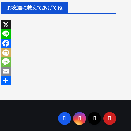
お友達に教えてあげてね
X
L
i
F
n
a
M
e
c
i
M
e
x
e
E
b
i
s
m
共
o
s
a
有
o
a
i
k
g
l
e