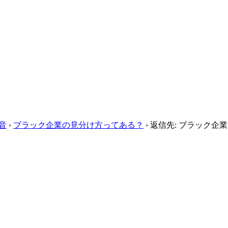
音
›
ブラック企業の見分け方ってある？
›
返信先: ブラック企業