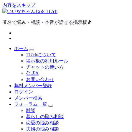
内容をスキップ
匿名で悩み・相談・本音が話せる掲示板🎵
ホーム
117chについて
掲示板の利用ルール
チャットの使い方
公式X
お問い合わせ
無料メンバー登録
ログイン
メンバー検索
フォーラム一覧
雑談
暮らしの悩み相談
恋愛の悩み相談
夫婦の悩み相談