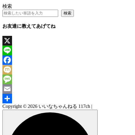
検索
検索
お友達に教えてあげてね
X
Line
Facebook
Mixi
Message
Email
Copyright © 2026 いいなちゃんねる 117ch |
共
有