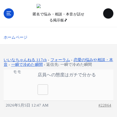
内
容
匿名で悩み・相談・本音が話せ
を
る掲示板🎵
ス
キ
ッ
ホームページ
プ
いいなちゃんねる 117ch
›
フォーラム
›
恋愛の悩みや相談・本
音
›
一瞬で冷めた瞬間
›
返信先: 一瞬で冷めた瞬間
モモ
店員への態度はガチで分かる
2026年5月5日 12:47 AM
#22864