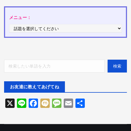
メニュー：
検索
検索
お友達に教えてあげてね
X
Li
F
M
M
E
共
ne
ac
ix
es
m
有
eb
i
sa
ai